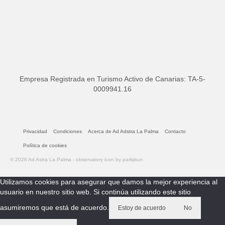
Empresa Registrada en Turismo Activo de Canarias: TA-5-
0009941.16
Privacidad
Condiciones
Acerca de Ad Adstra La Palma
Contacto
Política de cookies
© 2026 Ad Astra La Palma - observatory icon by parkjisun
Utilizamos cookies para asegurar que damos la mejor experiencia al
usuario en nuestro sitio web. Si continúa utilizando este sitio
asumiremos que está de acuerdo.
Estoy de acuerdo
No