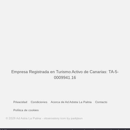
Empresa Registrada en Turismo Activo de Canarias: TA-5-
0009941.16
Privacidad
Condiciones
Acerca de Ad Adstra La Palma
Contacto
Política de cookies
© 2026 Ad Astra La Palma - observatory icon by parkjisun